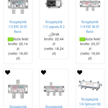
Rozgałęźnik
Rozgałęźnik
Rozgałęźnik
1/2 BVE 20-01
1/2 sygnału R-2
1/4 SVE 40-01
Basic
Basic
brak
duża ilość
duża ilość
brutto:
22,44
brutto:
22,14
zł
brutto:
23,37
zł
(netto:
18,24
zł
(netto:
18,00
zł
)
(netto:
19,00
zł
)
zł
)
Rozgałęźnik
1/6 Opticum HQ
Rozgałęźnik
Rozgałęźnik