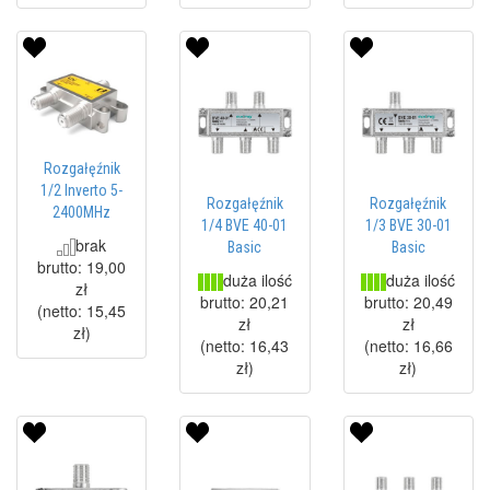
Rozgałęźnik
1/2 Inverto 5-
Rozgałęźnik
Rozgałęźnik
2400MHz
1/4 BVE 40-01
1/3 BVE 30-01
brak
Basic
Basic
brutto:
19,00
duża ilość
duża ilość
zł
brutto:
20,21
brutto:
20,49
(netto:
15,45
zł
zł
zł
)
(netto:
16,43
(netto:
16,66
zł
)
zł
)