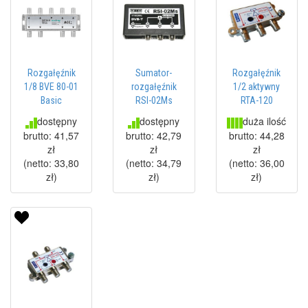
Rozgałęźnik
Sumator-
Rozgałęźnik
1/8 BVE 80-01
rozgałęźnik
1/2 aktywny
Basic
RSI-02Ms
RTA-120
dostępny
dostępny
duża ilość
brutto:
41,57
brutto:
42,79
brutto:
44,28
zł
zł
zł
(netto:
33,80
(netto:
34,79
(netto:
36,00
zł
)
zł
)
zł
)