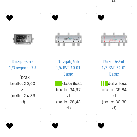
Rozgałęźnik
Rozgałęźnik
Rozgałęźnik
1/3 sygnału R-3
1/6 BVE 60-01
1/6 SVE 60-01
Basic
Basic
brak
duża ilość
duża ilość
brutto:
30,00
zł
brutto:
34,97
brutto:
39,84
(netto:
24,39
zł
zł
zł
)
(netto:
28,43
(netto:
32,39
zł
)
zł
)