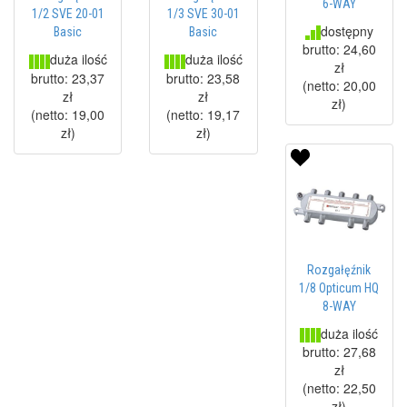
6-WAY
1/2 SVE 20-01
1/3 SVE 30-01
dostępny
Basic
Basic
brutto:
24,60
duża ilość
duża ilość
zł
brutto:
23,37
brutto:
23,58
(netto:
20,00
zł
zł
zł
)
(netto:
19,00
(netto:
19,17
zł
)
zł
)
Rozgałęźnik
1/8 Opticum HQ
8-WAY
duża ilość
brutto:
27,68
zł
(netto:
22,50
zł
)