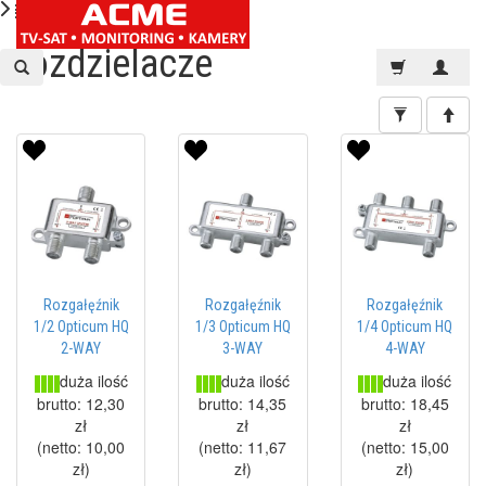
rozdzielacze
Rozgałęźnik
Rozgałęźnik
Rozgałęźnik
1/2 Opticum HQ
1/3 Opticum HQ
1/4 Opticum HQ
2-WAY
3-WAY
4-WAY
duża ilość
duża ilość
duża ilość
brutto:
12,30
brutto:
14,35
brutto:
18,45
zł
zł
zł
(netto:
10,00
(netto:
11,67
(netto:
15,00
zł
)
zł
)
zł
)