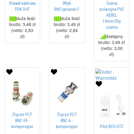
Dławik kablowy
Wtyk
Taśma
PDK 3/4"
BNC/gniazdo F
izolacyjna PVC
REBEL
duża ilość
duża ilość
19mm/20y
brutto:
3,48 zł
brutto:
3,49 zł
czarna
(netto:
2,83
(netto:
2,84
dostępny
zł
)
zł
)
brutto:
3,69 zł
(netto:
3,00
zł
)
Złącze PCT-
Złącze PCT-
BNC-59 -
BNC-6 -
kompresyjne
kompresyjne
Pilot BCS-UTC