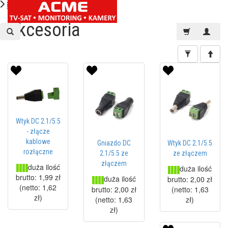
Akcesoria
Wtyk DC 2.1/5.5
- złącze
kablowe
Gniazdo DC
Wtyk DC 2.1/5.5
rozłączne
2.1/5.5 ze
ze złączem
złączem
duża ilość
duża ilość
brutto:
1,99 zł
duża ilość
brutto:
2,00 zł
(netto:
1,62
brutto:
2,00 zł
(netto:
1,63
zł
)
(netto:
1,63
zł
)
zł
)