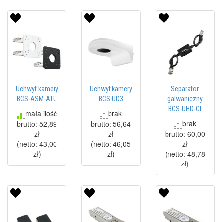
Uchwyt kamery
Uchwyt kamery
Separator
BCS-ASM-ATU
BCS-UD3
galwaniczny
BCS-UHD-CI
mała ilość
brak
brak
brutto:
52,89
brutto:
56,64
zł
zł
brutto:
60,00
(netto:
43,00
(netto:
46,05
zł
zł
)
zł
)
(netto:
48,78
zł
)