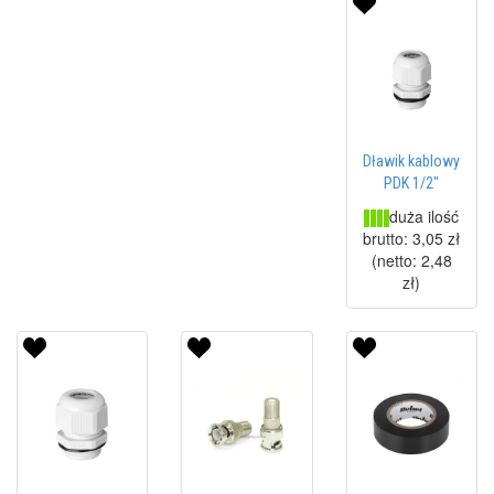
Dławik kablowy
PDK 1/2"
duża ilość
brutto:
3,05 zł
(netto:
2,48
zł
)