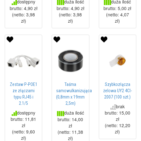
dostępny
duża ilość
duża ilość
brutto:
4,90 zł
brutto:
4,90 zł
brutto:
5,00 zł
(netto:
3,98
(netto:
3,98
(netto:
4,07
zł
)
zł
)
zł
)
Zestaw P-POE1
Szybkozłącza
Taśma
ze złączami
żelowa UY2 4CI-
samowulkanizująca
typu RJ45 i
2007 (100 szt.)
(0,8mm x 19mm
2.1/5
2,5m)
brak
dostępny
brutto:
15,00
duża ilość
brutto:
11,81
zł
brutto:
14,00
zł
(netto:
12,20
zł
(netto:
9,60
zł
)
(netto:
11,38
zł
)
zł
)