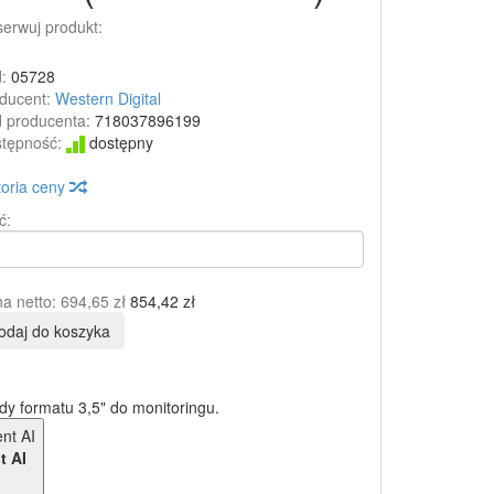
erwuj produkt:
:
05728
ducent:
Western Digital
 producenta:
718037896199
tępność:
dostępny
toria ceny
ć:
a netto:
694,65 zł
854,42 zł
odaj do koszyka
dy formatu 3,5" do monitoringu.
t AI