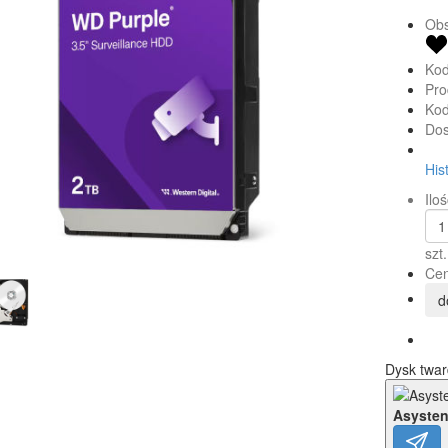
Obs
Kod
Pro
Kod
Dos
His
Iloś
szt.
Cen
d
Dysk twar
Asysten