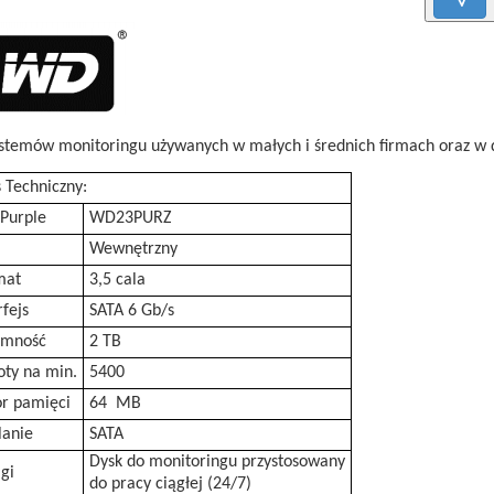
stemów monitoringu używanych w małych i średnich firmach oraz w
 Techniczny:
Purple
WD23PURZ
Wewnętrzny
mat
3,5 cala
rfejs
SATA 6 Gb/s
emność
2 TB
ty na min.
5400
or pamięci
64 MB
lanie
SATA
Dysk do monitoringu przystosowany
gi
do pracy ciągłej (24/7)