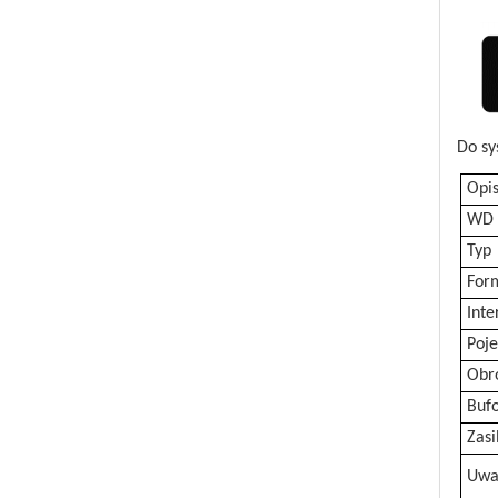
Do sy
Opis
WD 
Typ
For
Inte
Poj
Obro
Buf
Zasi
Uwa