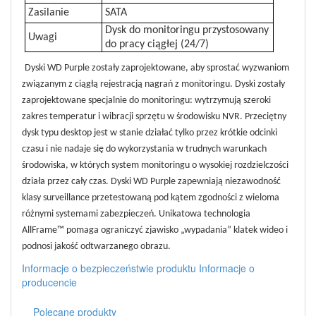
Zasilanie
SATA
Dysk do monitoringu przystosowany
Uwagi
do pracy ciągłej (24/7)
Dyski WD Purple zostały zaprojektowane, aby sprostać wyzwaniom
związanym z ciągłą rejestracją nagrań z monitoringu. Dyski zostały
zaprojektowane specjalnie do monitoringu: wytrzymują szeroki
zakres temperatur i wibracji sprzętu w środowisku NVR. Przeciętny
dysk typu desktop jest w stanie działać tylko przez krótkie odcinki
czasu i nie nadaje się do wykorzystania w trudnych warunkach
środowiska, w których system monitoringu o wysokiej rozdzielczości
działa przez cały czas. Dyski WD Purple zapewniają niezawodność
klasy surveillance przetestowaną pod kątem zgodności z wieloma
różnymi systemami zabezpieczeń. Unikatowa technologia
AllFrame™ pomaga ograniczyć zjawisko „wypadania” klatek wideo i
podnosi jakość odtwarzanego obrazu.
Informacje o bezpieczeństwie produktu
Informacje o
producencie
Polecane produkty