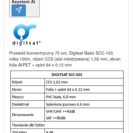
Asystent AI
Przewód koncentryczny 75 om, Digitsat Basic SCC-103,
rolka 100m, rdzeń CCS (stal miedziowana) 1,02 mm, ekran
folia Al/PET + oplot 64 x 0,12 mm
DIGITSAT SCC-103
Rdzeń
CCS 1,02 mm
Ekran
Folia + oplot 64 x 0,12 mm
Płaszcz
PVC biały, 6,8 mm
Dielektryk
Spieniony gazowo 4,6 mm
VHF/UHF >=90dB
Ekranowanie
SAT >=80dB
Tłumienie dB/100m
200 MHz
9 dB