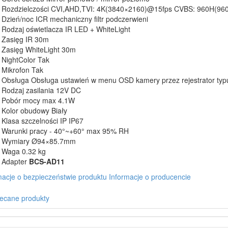
Rozdzielczości CVI,AHD,TVI: 4K(3840×2160)@15fps CVBS: 960H(96
Dzień/noc ICR mechaniczny filtr podczerwieni
Rodzaj oświetlacza IR LED + WhiteLight
Zasięg IR 30m
Zasięg WhiteLight 30m
NightColor Tak
Mikrofon Tak
Obsługa Obsługa ustawień w menu OSD kamery przez rejestrator ty
Rodzaj zasilania 12V DC
Pobór mocy max 4.1W
Kolor obudowy Biały
Klasa szczelności IP IP67
Warunki pracy - 40°~+60° max 95% RH
Wymiary Ø94×85.7mm
Waga 0.32 kg
Adapter
BCS-AD11
macje o bezpieczeństwie produktu
Informacje o producencie
ecane produkty