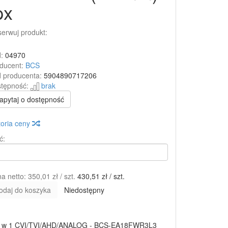
px
erwuj produkt:
:
04970
ducent:
BCS
 producenta:
5904890717206
tępność:
brak
apytaj o dostępność
toria ceny
ć:
a netto:
350,01 zł
/ szt.
430,51 zł
/ szt.
odaj do koszyka
Niedostępny
 w 1 CVI/TVI/AHD/ANALOG - BCS-EA18FWR3L3