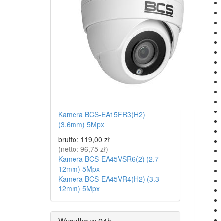
Kamera BCS-EA15FR3(H2)
(3.6mm) 5Mpx
brutto:
119,00 zł
(netto:
96,75 zł
)
Kamera BCS-EA45VSR6(2) (2.7-
12mm) 5Mpx
Kamera BCS-EA45VR4(H2) (3.3-
12mm) 5Mpx
Wysyłka w 24h