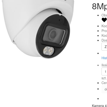
8M
Obs
Kod
Pro
Kod
Dos
Z
His
Iloś
szt.
Cen
d
Kamera 4