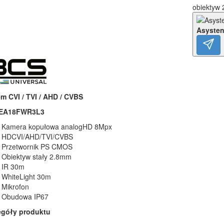
obiektyw 
Asysten
m CVI / TVI / AHD / CVBS
EA18FWR3L3
Kamera kopułowa analogHD 8Mpx
HDCVI/AHD/TVI/CVBS
Przetwornik PS CMOS
Obiektyw stały 2.8mm
IR 30m
WhiteLight 30m
Mikrofon
Obudowa IP67
egóły produktu