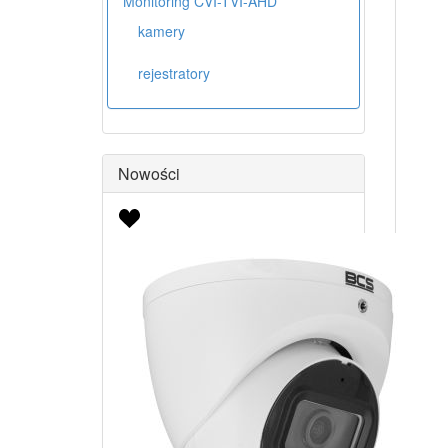
Monitoring CVI-TVI-AHD
kamery
rejestratory
Nowości