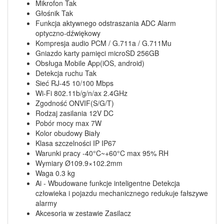
Mikrofon Tak
Głośnik Tak
Funkcja aktywnego odstraszania ADC Alarm
optyczno-dźwiękowy
Kompresja audio PCM / G.711a / G.711Mu
Gniazdo karty pamięci microSD 256GB
Obsługa Mobile App(iOS, android)
Detekcja ruchu Tak
Sieć RJ-45 10/100 Mbps
Wi-Fi 802.11b/g/n/ax 2.4GHz
Zgodność ONVIF(S/G/T)
Rodzaj zasilania 12V DC
Pobór mocy max 7W
Kolor obudowy Biały
Klasa szczelności IP IP67
Warunki pracy -40°C~+60°C max 95% RH
Wymiary Ø109.9×102.2mm
Waga 0.3 kg
Ai - Wbudowane funkcje inteligentne Detekcja
człowieka i pojazdu mechanicznego redukuje fałszywe
alarmy
Akcesoria w zestawie Zasilacz