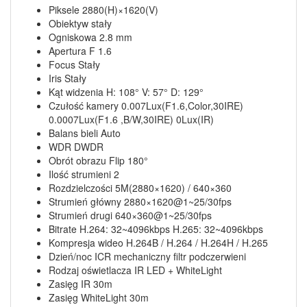
Piksele 2880(H)×1620(V)
Obiektyw stały
Ogniskowa 2.8 mm
Apertura F 1.6
Focus Stały
Iris Stały
Kąt widzenia H: 108° V: 57° D: 129°
Czułość kamery 0.007Lux(F1.6,Color,30IRE)
0.0007Lux(F1.6 ,B/W,30IRE) 0Lux(IR)
Balans bieli Auto
WDR DWDR
Obrót obrazu Flip 180°
Ilość strumieni 2
Rozdzielczości 5M(2880×1620) / 640×360
Strumień główny 2880×1620@1~25/30fps
Strumień drugi 640×360@1~25/30fps
Bitrate H.264: 32~4096kbps H.265: 32~4096kbps
Kompresja wideo H.264B / H.264 / H.264H / H.265
Dzień/noc ICR mechaniczny filtr podczerwieni
Rodzaj oświetlacza IR LED + WhiteLight
Zasięg IR 30m
Zasięg WhiteLight 30m