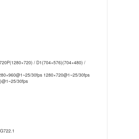
 720P(1280×720) / D1(704×576)(704×480) /
1280×960@1~25/30fps 1280×720@1~25/30fps
0)@1~25/30fps
 G722.1