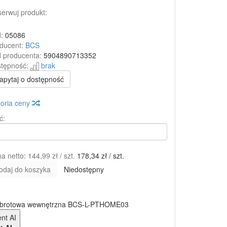
erwuj produkt:
:
05086
ducent:
BCS
 producenta:
5904890713352
tępność:
brak
apytaj o dostępność
toria ceny
ć:
a netto:
144,99 zł
/ szt.
178,34 zł
/ szt.
odaj do koszyka
Niedostępny
brotowa wewnętrzna BCS-L-PTHOME03