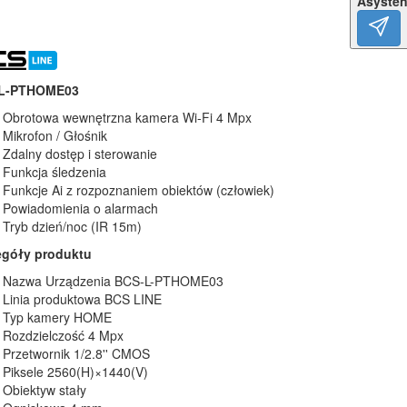
Asysten
L-PTHOME03
Obrotowa wewnętrzna kamera Wi-Fi 4 Mpx
Mikrofon / Głośnik
Zdalny dostęp i sterowanie
Funkcja śledzenia
Funkcje Ai z rozpoznaniem obiektów (człowiek)
Powiadomienia o alarmach
Tryb dzień/noc (IR 15m)
egóły produktu
Nazwa Urządzenia BCS-L-PTHOME03
Linia produktowa BCS LINE
Typ kamery HOME
Rozdzielczość 4 Mpx
Przetwornik 1/2.8'' CMOS
Piksele 2560(H)×1440(V)
Obiektyw stały