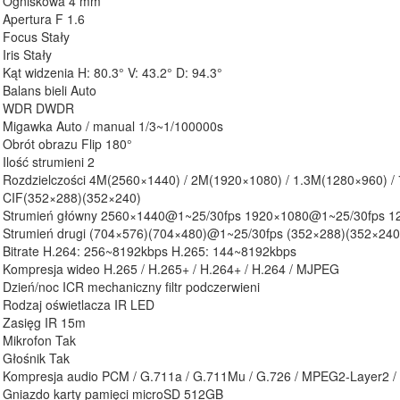
Ogniskowa 4 mm
Apertura F 1.6
Focus Stały
Iris Stały
Kąt widzenia H: 80.3° V: 43.2° D: 94.3°
Balans bieli Auto
WDR DWDR
Migawka Auto / manual 1/3~1/100000s
Obrót obrazu Flip 180°
Ilość strumieni 2
Rozdzielczości 4M(2560×1440) / 2M(1920×1080) / 1.3M(1280×960) /
CIF(352×288)(352×240)
Strumień główny 2560×1440@1~25/30fps 1920×1080@1~25/30fps 
Strumień drugi (704×576)(704×480)@1~25/30fps (352×288)(352×24
Bitrate H.264: 256~8192kbps H.265: 144~8192kbps
Kompresja wideo H.265 / H.265+ / H.264+ / H.264 / MJPEG
Dzień/noc ICR mechaniczny filtr podczerwieni
Rodzaj oświetlacza IR LED
Zasięg IR 15m
Mikrofon Tak
Głośnik Tak
Kompresja audio PCM / G.711a / G.711Mu / G.726 / MPEG2-Layer2 /
Gniazdo karty pamięci microSD 512GB