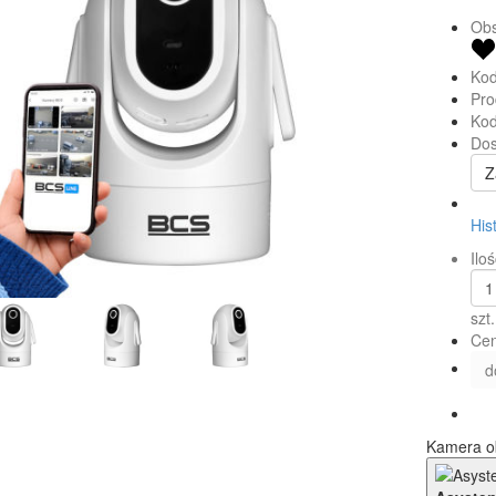
Obs
Kod
Pro
Kod
Dos
Z
His
Iloś
szt.
Cen
d
Kamera o