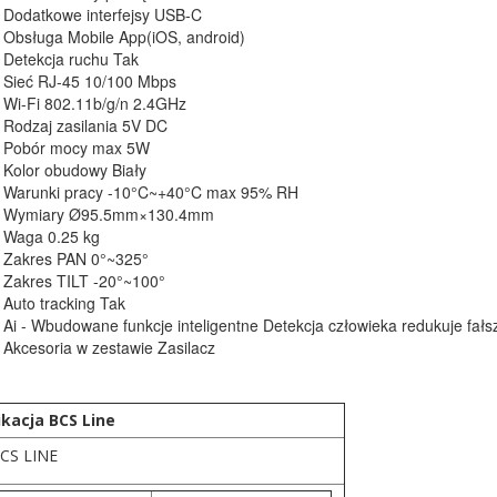
Dodatkowe interfejsy USB-C
Obsługa Mobile App(iOS, android)
Detekcja ruchu Tak
Sieć RJ-45 10/100 Mbps
Wi-Fi 802.11b/g/n 2.4GHz
Rodzaj zasilania 5V DC
Pobór mocy max 5W
Kolor obudowy Biały
Warunki pracy -10°C~+40°C max 95% RH
Wymiary Ø95.5mm×130.4mm
Waga 0.25 kg
Zakres PAN 0°~325°
Zakres TILT -20°~100°
Auto tracking Tak
Ai - Wbudowane funkcje inteligentne Detekcja człowieka redukuje fał
Akcesoria w zestawie Zasilacz
ikacja BCS Line