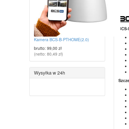
BCS-
Kamera BCS-B-PTHOME(2.0)
brutto:
99,00 zł
(netto:
80,49 zł
)
Wysyłka w 24h
Szcz