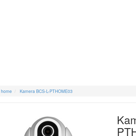
 home
Kamera BCS-L-PTHOME03
Kam
PT