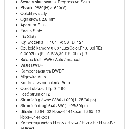
System skanowania Progressive Scan
Piksele 2880(H)×1620(V)
Obiektyw stały
Ogniskowa 2.8 mm
Apertura F1.6
Focus Stały
Iris Stały
Kąt widzenia H: 104° V: 56° D: 124°
Czułość kamery 0.007Lux(Color,F1.6,30IRE)
0.0007Lux(F1.6,B/W,30IRE) 0Lux(IR)
Balans bieli (AWB) Auto / manual
WDR DWDR
Kompensacja tła DWDR
Migawka Auto
Kontrola wzmocnienia Auto
Obrót obrazu Flip 0°/180°
Ilość strumieni 2
Strumień główny 2880×1620(1~25/30fps)
Strumień drugi 640×360(1~25/30fps)
Bitrate H.264: 32 kbps~6144kbps H.265: 12
kbps~6144kbps
Kompresja wideo H.265 / H.264 / H.264H / H.264B /
MJPEG