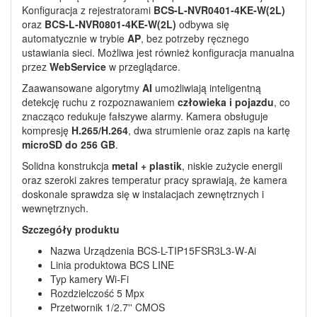
Konfiguracja z rejestratorami 
BCS‑L‑NVR0401‑4KE‑W(2L)
oraz 
BCS‑L‑NVR0801‑4KE‑W(2L)
 odbywa się 
automatycznie w trybie 
AP
, bez potrzeby ręcznego 
ustawiania sieci. Możliwa jest również konfiguracja manualna 
przez 
WebService
 w przeglądarce.
Zaawansowane algorytmy 
AI
 umożliwiają inteligentną 
detekcję ruchu z rozpoznawaniem 
człowieka i pojazdu
, co 
znacząco redukuje fałszywe alarmy. Kamera obsługuje 
kompresję 
H.265/H.264
, dwa strumienie oraz zapis na kartę 
microSD do 256 GB
.
Solidna konstrukcja 
metal + plastik
, niskie zużycie energii 
oraz szeroki zakres temperatur pracy sprawiają, że kamera 
doskonale sprawdza się w instalacjach zewnętrznych i 
wewnętrznych.
Szczegóły produktu
Nazwa Urządzenia BCS-L-TIP15FSR3L3-W-Ai
Linia produktowa BCS LINE
Typ kamery Wi-Fi
Rozdzielczość 5 Mpx
Przetwornik 1/2.7'' CMOS