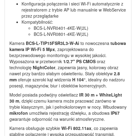
Konfiguracja połączenia i sieci Wi-Fi automatycznie z
rejestratorem z trybie AP lub manualnie w WebService
przez przeglądarke
Kompatybilność:
BCS-L-NVR0401-4KE-W(2L)
BCS-L-NVR0801-4KE-W(2L)
Kamera 
BCS‑L‑TIP15FSR3L3‑W‑Ai
 to nowoczesna 
tubowa 
kamera IP Wi‑Fi 5 Mpx
, zaprojektowana do 
bezprzewodowego monitoringu w wysokiej jakości. 
Wyposażona w przetwornik 
1/2.7" PS CMOS
 oraz 
technologię 
NightColor
, zapewnia jasny, kolorowy obraz 
nawet przy bardzo słabym oświetleniu. Stały obiektyw 
2.8 
mm
 oferuje szeroki kąt widzenia 
H 104°
, idealny do nadzoru 
posesji, magazynów, biur i obiektów komercyjnych.
Model posiada podwójny oświetlacz 
IR 30 m + WhiteLight 
30 m
, dzięki czemu kamera może pracować zarówno w 
trybie klasycznym, jak i pełnokolorowym w nocy. Wbudowany 
mikrofon
 umożliwia rejestrację dźwięku, a obudowa 
IP67
gwarantuje odporność na warunki atmosferyczne.
Kamera obsługuje szybkie 
Wi‑Fi 802.11ax
, co zapewnia 
stabilne połączenie i wysoką przepustowość transmisji. 