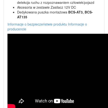
detekcja ruchu z rozpoznawaniem człowiek/pojazd
Akcesoria w zestawie Zasilacz 12V DC
Dedykowana puszka montażowa
BCS-AT3, BCS-
AT135
Informacje o bezpieczeństwie produktu
Informacje o
producencie