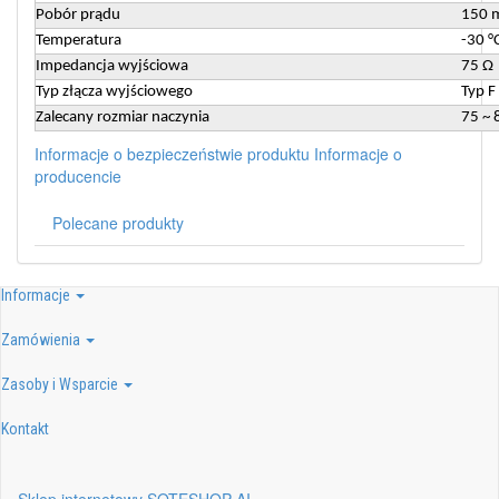
Pobór prądu
150 m
Temperatura
-30 °
Impedancja wyjściowa
75 Ω
Typ złącza wyjściowego
Typ F
Zalecany rozmiar naczynia
75 ~ 
Informacje o bezpieczeństwie produktu
Informacje o
producencie
Polecane produkty
Informacje
Zamówienia
Zasoby i Wsparcie
Kontakt