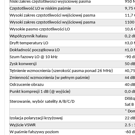
Niski zakres częstotliwości wyjściowej pasma
950 
Częstotliwość LO w niskim paśmie
9,75
Wysoki zakres częstotliwości wejściowej pasma
11,7 
Wysoki zakres częstotliwości wyjściowej pasma
1100
Wysokie pasmo częstotliwości LO
10,6
Współczynnik hałasu
0,2 d
Dryft temperatury LO
±3,0
Dokładność początkowa LO
±1,0
Szum fazowy LO @ 10 kHz
-90 d
Zysk konwersji
50 dB
Tętnienie wzmocnienia (szerokość pasma ponad 26 MHz)
±0,75
Zmienność wzmocnienia (w pełnym paśmie)
±4 dB
Odrzucenie obrazu
40 dB
Punkt kompresji 1 dB (@ wyjście)
0,0 d
DiSEq
Sterowanie, wybór satelity A/B/C/D
Sat B
* Dom
Izolacja polaryzacji krzyżowej
22 dB
Wyjście VSWR
2.5 :
W paśmie fałszywy poziom
-60 