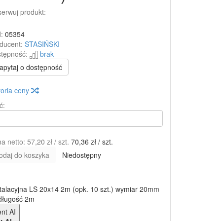
erwuj produkt:
:
05354
ducent:
STASIŃSKI
tępność:
brak
apytaj o dostępność
toria ceny
ć:
a netto:
57,20 zł
/ szt.
70,36 zł
/ szt.
odaj do koszyka
Niedostępny
stalacyjna LS 20x14 2m (opk. 10 szt.) wymiar 20mm
długość 2m