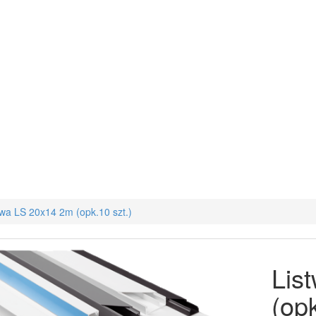
twa LS 20x14 2m (opk.10 szt.)
Lis
(opk