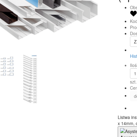
Obs
Kod
Pro
Dos
Z
His
Iloś
szt.
Cen
d
Listwa in
x 14mm, 