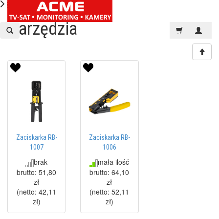
Narzędzia
Zaciskarka RB-
Zaciskarka RB-
1007
1006
brak
mała ilość
brutto:
51,80
brutto:
64,10
zł
zł
(netto:
42,11
(netto:
52,11
zł
)
zł
)