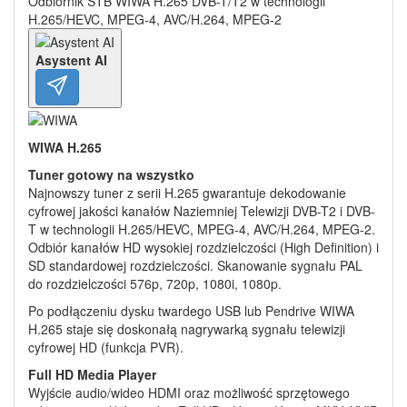
Odbiornik STB WIWA H.265 DVB-T/T2 w technologii
H.265/HEVC, MPEG-4, AVC/H.264, MPEG-2
Asystent AI
WIWA H.265
Tuner gotowy na wszystko
Najnowszy tuner z serii H.265 gwarantuje dekodowanie
cyfrowej jakości kanałów Naziemniej Telewizji DVB-T2 i DVB-
T w technologii H.265/HEVC, MPEG-4, AVC/H.264, MPEG-2.
Odbiór kanałów HD wysokiej rozdzielczości (High Definition) i
SD standardowej rozdzielczości. Skanowanie sygnału PAL
do rozdzielczości 576p, 720p, 1080i, 1080p.
Po podłączeniu dysku twardego USB lub Pendrive WIWA
H.265 staje się doskonałą nagrywarką sygnału telewizji
cyfrowej HD (funkcja PVR).
Full HD Media Player
Wyjście audio/wideo HDMI oraz możliwość sprzętowego