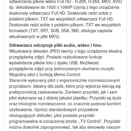
odtwarzania plików wideo Full HD - H.265, H.264, MKV, XVID
itp. dekodowane do 1920 x 1080P czynią z tego urządzenia
doskonały odtwarzacz Full HD. Doskonale radzi sobie z
polskimi plikami .TXT we wszystkich odtwarzacz Full HD.
Doskonale radzi sobie z polskimi plikami .TXT we wszystkich
formatach (TXT, SRT, SUB, SSA, SMI, obsługa napisów
wbudowanych w pliki MKV).
Odtwarzacz odczytuje pliki audio, wideo i foto.
Wbudowany dekoder JPEG tworzy z tego urządzenia idealną
przeglądarkę zdjęć. Posiada rozbudowane funkcje
wyświetlania plików foto z dysku USB. Możliwość
przeglądania zdjęć przy jednoczesnym słuchaniu muzyki.
Wygodny pilot z funkcją Memo Control
Starannie wykonany pilot z ergonomicznie rozmieszczonymi
przyciskami. Idealny dla osób, które przy wyborze kierują się
praktycznością zastosowania. Zarówno przyciski, jak i sam
pilot wykonane są z dobrej jakości plastiku. Przyciski są duże
oraz intuicyjnie rozmieszczone, co znacznie podnosi komfort
użytkowania. Oprócz standardowych przycisków
obsługujących dekoder, pilot posiada przyciski
programowalne w oznaczonej strefie ,,TV Control’’. Przyciski
można dowolnie zaprogramować, tak aby sterowały naszym