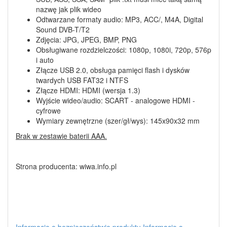
nazwę jak plik wideo
Odtwarzane formaty audio: MP3, ACC/, M4A, Digital
Sound DVB-T/T2
Zdjęcia: JPG, JPEG, BMP, PNG
Obsługiwane rozdzielczości: 1080p, 1080i, 720p, 576p
i auto
Złącze USB 2.0, obsługa pamięci flash i dysków
twardych USB FAT32 i NTFS
Złącze HDMI: HDMI (wersja 1.3)
Wyjście wideo/audio: SCART - analogowe HDMI -
cyfrowe
Wymiary zewnętrzne (szer/gł/wys): 145x90x32 mm
Brak w zestawie baterii AAA.
Strona producenta: wiwa.info.pl
Informacje o bezpieczeństwie produktu
Informacje o