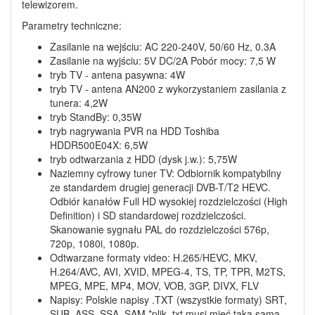
telewizorem.
Parametry techniczne:
Zasilanie na wejściu: AC 220-240V, 50/60 Hz, 0.3A
Zasilanie na wyjściu: 5V DC/2A Pobór mocy: 7,5 W
tryb TV - antena pasywna: 4W
tryb TV - antena AN200 z wykorzystaniem zasilania z
tunera: 4,2W
tryb StandBy: 0,35W
tryb nagrywania PVR na HDD Toshiba
HDDR500E04X: 6,5W
tryb odtwarzania z HDD (dysk j.w.): 5,75W
Naziemny cyfrowy tuner TV: Odbiornik kompatybilny
ze standardem drugiej generacji DVB-T/T2 HEVC.
Odbiór kanałów Full HD wysokiej rozdzielczości (High
Definition) i SD standardowej rozdzielczości.
Skanowanie sygnału PAL do rozdzielczości 576p,
720p, 1080i, 1080p.
Odtwarzane formaty video: H.265/HEVC, MKV,
H.264/AVC, AVI, XVID, MPEG-4, TS, TP, TPR, M2TS,
MPEG, MPE, MP4, MOV, VOB, 3GP, DIVX, FLV
Napisy: Polskie napisy .TXT (wszystkie formaty) SRT,
SUB, ASS, SSA, SAM *plik .txt musi mieć taką samą