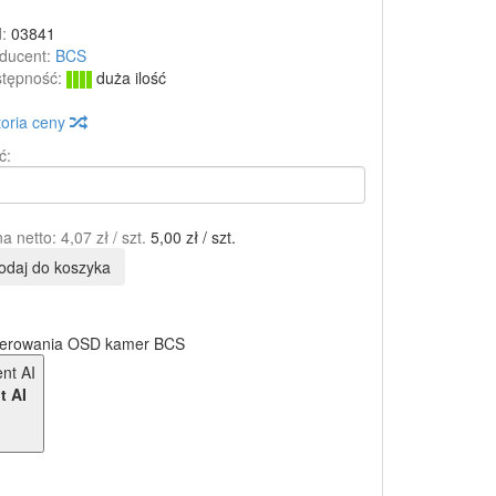
:
03841
ducent:
BCS
tępność:
duża ilość
toria ceny
ć:
a netto:
4,07 zł
/ szt.
5,00 zł
/ szt.
odaj do koszyka
sterowania OSD kamer BCS
t AI