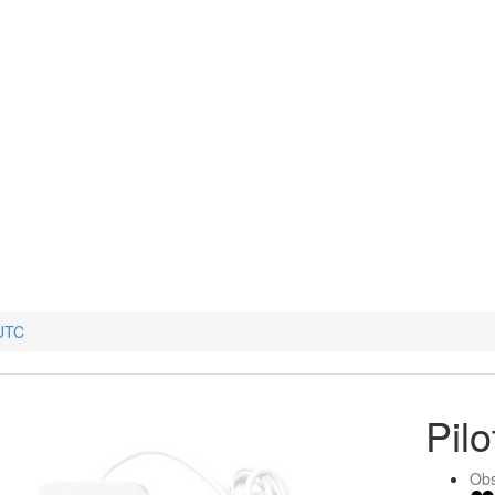
-UTC
Pil
Obs