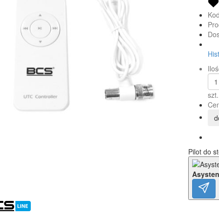
Kod
Pro
Dos
His
Iloś
szt.
Cen
d
Pilot do 
Asysten