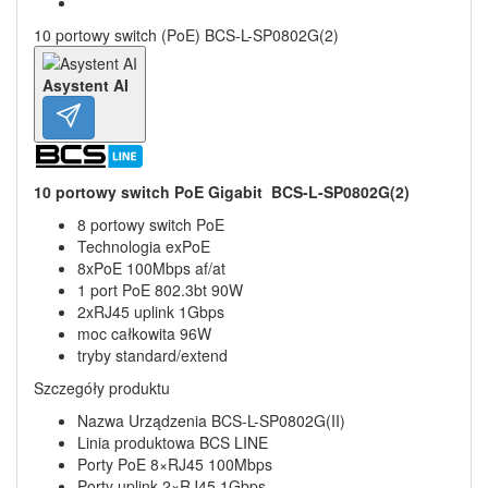
10 portowy switch (PoE) BCS-L-SP0802G(2)
Asystent AI
10 portowy switch PoE Gigabit BCS-L-SP0802G(2)
8 portowy switch PoE
Technologia exPoE
8xPoE 100Mbps af/at
1 port PoE 802.3bt 90W
2xRJ45 uplink 1Gbps
moc całkowita 96W
tryby standard/extend
Szczegóły produktu
Nazwa Urządzenia BCS-L-SP0802G(II)
Linia produktowa BCS LINE
Porty PoE 8×RJ45 100Mbps
Porty uplink 2×RJ45 1Gbps