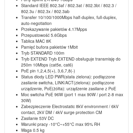
Standard IEEE 802.3af / 802.3at / 802.3bt / 802.3 /
802.3u / 802.3x / 802.3ab
Transfer 10/100/1000Mbps half-duplex, full-duplex,
auto-negotiation
Przekazywanie pakietów 4.17Mpps
Przepustowość 5.6Gbps
Tablica MAC 8K
Pamięć bufora pakietów 1Mbit
Tryb STANDARD 100m
Tryb EXTEND Tryb EXTEND obsługuje transmisję do
250m 10Mbps (cat5e, cat6)
PoE pin 1,2,4,5(+), 3,6,7,8(-)
Status diody LED PWR(stała zielona): podłączone
zasilanie switcha, LINK/ACT(zielona): podłączone
urządzenie, PoE(żółta): urządzenie zasilane z PoE
Moc switcha PoE 96W (port 1 max 90W / port 2-8 max
30W)
Zabezpieczenie Electrostatic 8kV environment / 6kV
contact, 2kV DM / 4kV surge protection CM
Zasilanie 53V DC
Warunki pracy -10°C~+55°C max 95% RH
Waga 0.5 kg