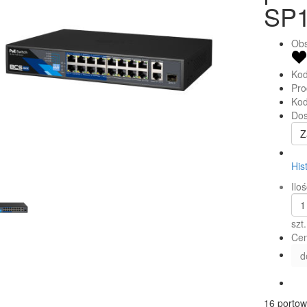
SP
Obs
Kod
Pro
Kod
Dos
Z
His
Iloś
szt.
Cen
d
16 porto