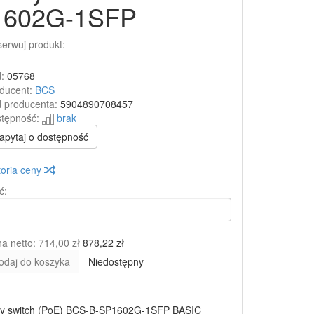
1602G-1SFP
erwuj produkt:
:
05768
ducent:
BCS
 producenta:
5904890708457
tępność:
brak
apytaj o dostępność
toria ceny
ć:
a netto:
714,00 zł
878,22 zł
odaj do koszyka
Niedostępny
wy switch (PoE) BCS-B-SP1602G-1SFP BASIC