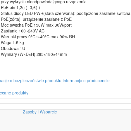
przy wykryciu nieodpowiadającego urządzenia
PoE pin 1,2(+), 3,6(-)
Status diody LED PWR(stała czerwona): podłączone zasilanie switcha
PoE(żółta): urządzenie zasilane z PoE
Moc switcha PoE 150W max 30W/port
Zasilanie 100~240V AC
Warunki pracy 0°C~+40°C max 90% RH
Waga 1.5 kg
Obudowa 1U
Wymiary (W×D×H) 285×180×44mm
macje o bezpieczeństwie produktu
Informacje o producencie
ecane produkty
Zasoby i Wsparcie