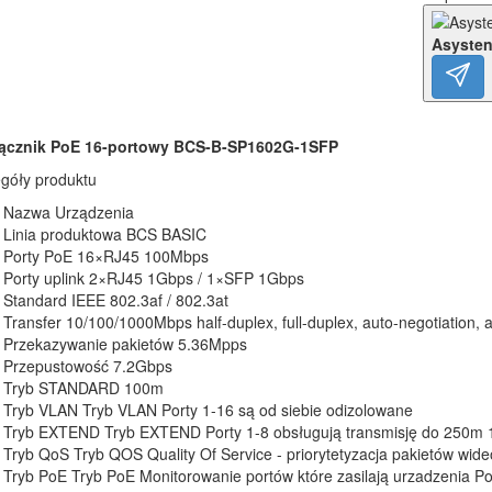
Asysten
łącznik PoE 16-portowy BCS-B-SP1602G-1SFP
góły produktu
Nazwa Urządzenia
Linia produktowa BCS BASIC
Porty PoE 16×RJ45 100Mbps
Porty uplink 2×RJ45 1Gbps / 1×SFP 1Gbps
Standard IEEE 802.3af / 802.3at
Transfer 10/100/1000Mbps half-duplex, full-duplex, auto-negotiation,
Przekazywanie pakietów 5.36Mpps
Przepustowość 7.2Gbps
Tryb STANDARD 100m
Tryb VLAN Tryb VLAN Porty 1-16 są od siebie odizolowane
Tryb EXTEND Tryb EXTEND Porty 1-8 obsługują transmisję do 250m 1
Tryb QoS Tryb QOS Quality Of Service - priorytetyzacja pakietów wide
Tryb PoE Tryb PoE Monitorowanie portów które zasilają urzadzenia PoE