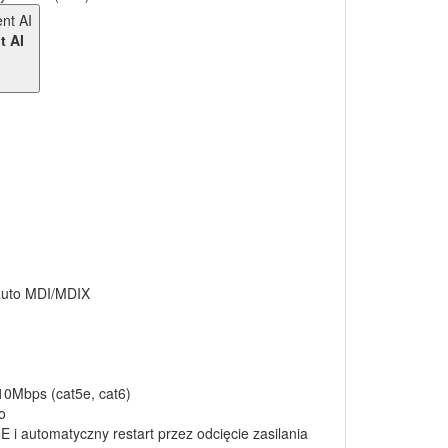
t AI
 auto MDI/MDIX
0Mbps (cat5e, cat6)
o
 i automatyczny restart przez odcięcie zasilania