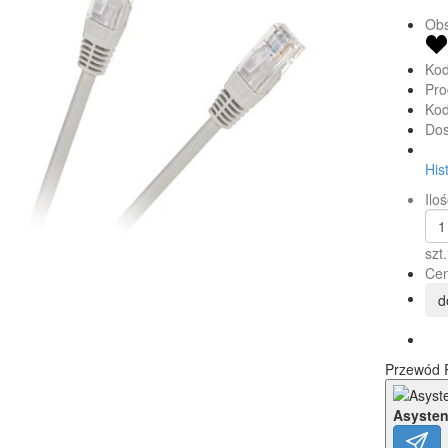
Obs
Kod
Pro
Kod
Dos
His
Iloś
szt.
Cen
d
Przewód R
Asysten