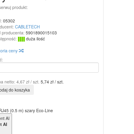
erwuj produkt:
:
05302
ducent:
CABLETECH
 producenta:
5901890015103
tępność:
duża ilość
toria ceny
ć:
a netto:
4,67 zł
/ szt.
5,74 zł
/ szt.
odaj do koszyka
J45 (0.5 m) szary Eco-Line
t AI