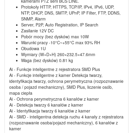
kamerami PTZ serii BCS LINE.
Protokoły HTTP, HTTPS, TCP/IP, IPv4, IPv6, UDP,
NTP, DHCP, DNS, SMTP, UPnP, IP Filter, FTP, DDNS,
SNMP, Alarm
Server, P2P, Auto Registration, IP Search
Zasilanie 12V DC
Pobór mocy (bez dysków) max 10W
Warunki pracy -10°C~+55°C max 93% RH
Obudowa 1U
Wymiary (W×D×H) 260×232.5×47.6mm
Waga (bez dysków) 0.81 kg
Ai - Funkcje inteligentne z rejestratora SMD Plus
Ai - Funkcje inteligentne z kamer Detekcja twarzy,
identyfikacja twarzy, ochrona perymetryczna (rozpoznawanie
osoba / pojazd mechaniczny), SMD Plus, liczenie osób,
mapa ciepła
Ai - Ochrona perymetryczna 6 kanałów z kamer
Ai - Detekcja twarzy 6 kanałów z kamer
Ai - Identyfikacja twarzy 6 kanałów z kamer
Ai - SMD - inteligentna detekcja ruchu 4 kanały z rejestratora
(rozpoznawanie osoba/pojazd mechaniczny), 6 kanałów z
kamer