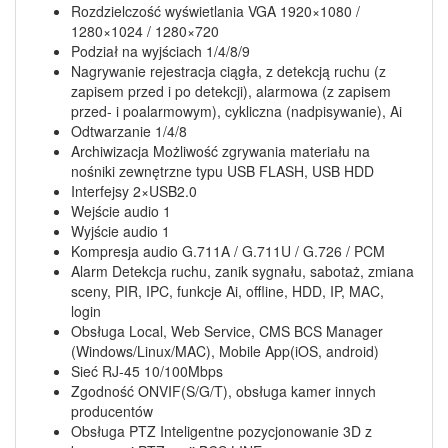
Rozdzielczość wyświetlania VGA 1920×1080 /
1280×1024 / 1280×720
Podział na wyjściach 1/4/8/9
Nagrywanie rejestracja ciągła, z detekcją ruchu (z
zapisem przed i po detekcji), alarmowa (z zapisem
przed- i poalarmowym), cykliczna (nadpisywanie), Ai
Odtwarzanie 1/4/8
Archiwizacja Możliwość zgrywania materiału na
nośniki zewnętrzne typu USB FLASH, USB HDD
Interfejsy 2×USB2.0
Wejście audio 1
Wyjście audio 1
Kompresja audio G.711A / G.711U / G.726 / PCM
Alarm Detekcja ruchu, zanik sygnału, sabotaż, zmiana
sceny, PIR, IPC, funkcje Ai, offline, HDD, IP, MAC,
login
Obsługa Local, Web Service, CMS BCS Manager
(Windows/Linux/MAC), Mobile App(iOS, android)
Sieć RJ-45 10/100Mbps
Zgodność ONVIF(S/G/T), obsługa kamer innych
producentów
Obsługa PTZ Inteligentne pozycjonowanie 3D z