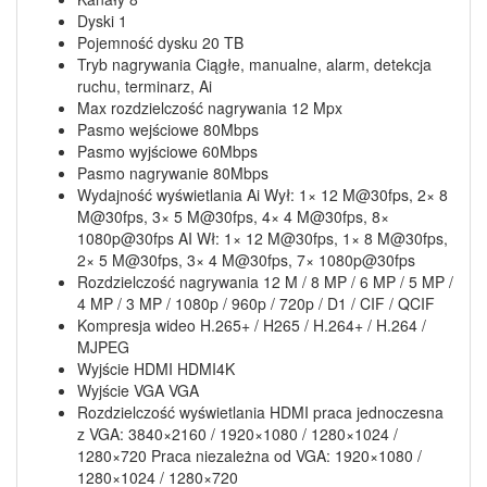
Dyski 1
Pojemność dysku 20 TB
Tryb nagrywania Ciągłe, manualne, alarm, detekcja
ruchu, terminarz, Ai
Max rozdzielczość nagrywania 12 Mpx
Pasmo wejściowe 80Mbps
Pasmo wyjściowe 60Mbps
Pasmo nagrywanie 80Mbps
Wydajność wyświetlania Ai Wył: 1× 12 M@30fps, 2× 8
M@30fps, 3× 5 M@30fps, 4× 4 M@30fps, 8×
1080p@30fps AI Wł: 1× 12 M@30fps, 1× 8 M@30fps,
2× 5 M@30fps, 3× 4 M@30fps, 7× 1080p@30fps
Rozdzielczość nagrywania 12 M / 8 MP / 6 MP / 5 MP /
4 MP / 3 MP / 1080p / 960p / 720p / D1 / CIF / QCIF
Kompresja wideo H.265+ / H265 / H.264+ / H.264 /
MJPEG
Wyjście HDMI HDMI4K
Wyjście VGA VGA
Rozdzielczość wyświetlania HDMI praca jednoczesna
z VGA: 3840×2160 / 1920×1080 / 1280×1024 /
1280×720 Praca niezależna od VGA: 1920×1080 /
1280×1024 / 1280×720