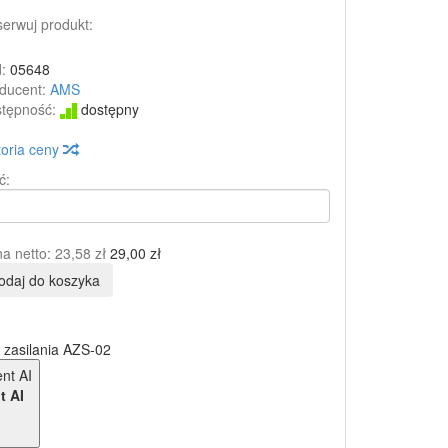
erwuj produkt:
:
05648
ducent:
AMS
tępność:
dostępny
toria ceny
ć:
a netto:
23,58 zł
29,00 zł
odaj do koszyka
 zasilania AZS-02
t AI