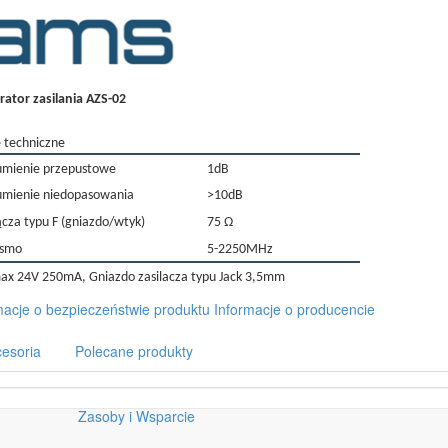
rator zasilania AZS-02
 techniczne
umienie przepustowe
1dB
umienie niedopasowania
>10dB
ącza typu F (gniazdo/wtyk)
75 Ω
asmo
5-2250MHz
ax 24V 250mA, Gniazdo zasilacza typu Jack 3,5mm
macje o bezpieczeństwie produktu
Informacje o producencie
esoria
Polecane produkty
Zasoby i Wsparcie