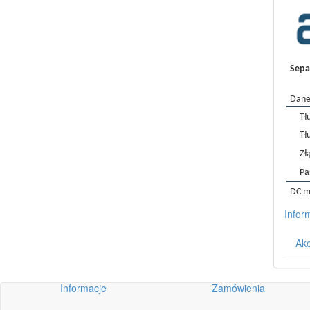
Sepa
Dane
Tł
Tł
Zł
P
DC m
Infor
Akc
Informacje
Zamówienia