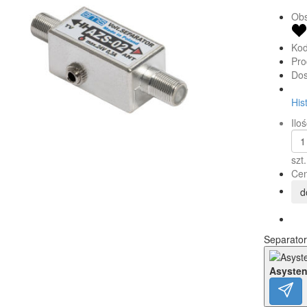
Obs
Kod
Pro
Dos
His
Iloś
szt.
Cen
d
Separator
Asysten