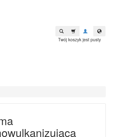
Twój koszyk jest pusty
śma
owulkanizująca