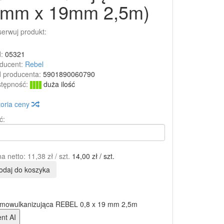
8mm x 19mm 2,5m)
erwuj produkt:
:
05321
ducent:
Rebel
 producenta:
5901890060790
tępność:
duża ilość
toria ceny
ć:
a netto:
11,38 zł
/ szt.
14,00 zł
/ szt.
odaj do koszyka
mowulkanizująca REBEL 0,8 x 19 mm 2,5m