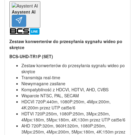
Asystent AI
Zestaw konwerterów do przesyłania sygnału wideo po
skrętce
BCS-UHD-TR1P (SET)
Zestaw konwerterów do przesyłania sygnału wideo po
skrętce
Transmisja real-time
Niewymagane zasilane
Kompatybilność z HDCVI, HDTVI, AHD, CVBS
Wsparcie NTSC, PAL, SECAM
HDCVI 720P:440m, 1080P:250m, 4Mpx:200m,
4K:200m przez UTP cat5e/6
HDTVI 720P:250m, 1080P:250m, 3Mpx:250m,
4Mpx:180m, 5Mpx:180m, 4K:130m przez UTP cat5e/6
AHD 720P:320m, 960H:320m, 1080P:250m,
3Mpx:250m, 4Mpx:200m, 5Mpx:180m, 4K:150m przez