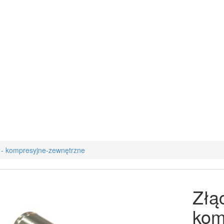
 - kompresyjne-zewnętrzne
Złą
kom