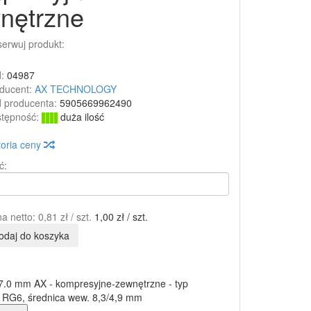
nętrzne
erwuj produkt:
:
04987
ducent:
AX TECHNOLOGY
 producenta:
5905669962490
tępność:
duża ilość
toria ceny
ć:
a netto:
0,81 zł
/ szt.
1,00 zł
/ szt.
odaj do koszyka
7.0 mm AX - kompresyjne-zewnętrzne - typ
 RG6, średnica wew. 8,3/4,9 mm