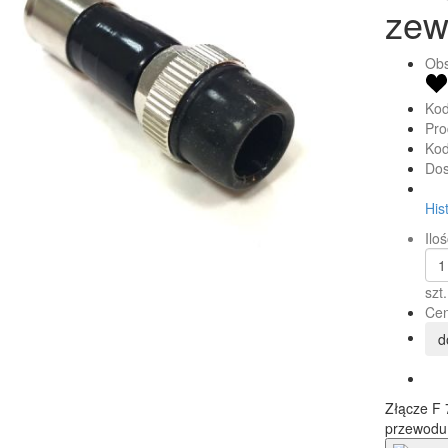
zew
Obs
Kod
Pro
Kod
Dos
His
Iloś
szt.
Cen
d
Złącze F 
przewodu