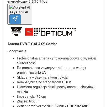
energetyczny 6-8/10-14dB
Asystent AI
Antena DVB-T GALAXY Combo
Specyfikacja
Profesjonalna antena cyfrowo-analogowa o wysokiej
skuteczności
Do montażu na zewnątrz - odporna na wodę i
promieniowanie UV
Składana wytrzymała konstrukcja
Kompatybilna ze standardem HDTV
Ułatwiona regulacja dzięki pochylanemu uchwytowi
masztu
Impedancja: 75 om
Złącze: typu F
Zysk energetyczny:
VHF 6-8dB / UHF 10-14dB