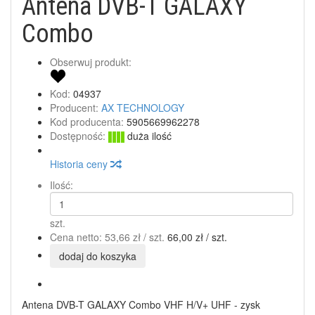
Antena DVB-T GALAXY
Combo
Obserwuj produkt:
Kod:
04937
Producent:
AX TECHNOLOGY
Kod producenta:
5905669962278
Dostępność:
duża ilość
Historia ceny
Ilość:
szt.
Cena netto:
53,66 zł
/ szt.
66,00 zł
/ szt.
dodaj do koszyka
Antena DVB-T GALAXY Combo VHF H/V+ UHF - zysk