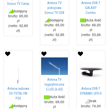
Antena TV
Antena DVB-T
Sonus TV Camp
pokojowa
GALAXY
dostępny
Sonus TV USB
Combo
brutto:
65,00
dostępny
duża ilość
zł
brutto:
65,00
brutto:
66,00
(netto:
52,85
zł
zł
zł
)
(netto:
52,85
(netto:
53,66
zł
)
zł
)
Antena TV
logarytmiczna
Antena radiowa
Antena DVB-T
5-LOG (6-60)
SV-TOTAL FM
DYNAMIC UFO-II
duża ilość
P20
brak
brutto:
69,00
dostępny
brutto:
74,00
zł