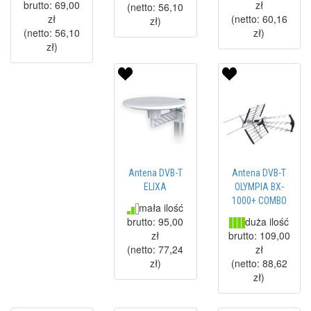
brutto:
69,00
zł
(netto:
56,10
zł
(netto:
60,16
zł
)
(netto:
56,10
zł
)
zł
)
Antena DVB-T
Antena DVB-T
ELIXA
OLYMPIA BX-
1000+ COMBO
mała ilość
duża ilość
brutto:
95,00
zł
brutto:
109,00
(netto:
77,24
zł
zł
)
(netto:
88,62
zł
)