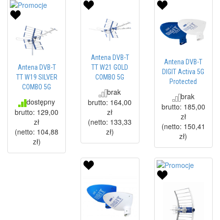
Antena DVB-T
Antena DVB-T
Antena DVB-T
TT W21 GOLD
DIGIT Activa 5G
TT W19 SILVER
COMBO 5G
Protected
COMBO 5G
brak
brak
dostępny
brutto:
164,00
brutto:
185,00
brutto:
129,00
zł
zł
zł
(netto:
133,33
(netto:
150,41
(netto:
104,88
zł
)
zł
)
zł
)