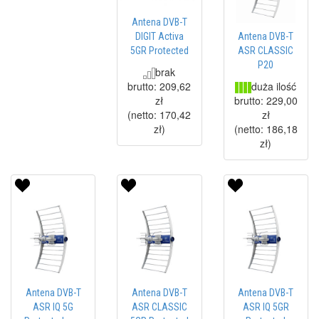
Antena DVB-T
DIGIT Activa
Antena DVB-T
5GR Protected
ASR CLASSIC
P20
brak
duża ilość
brutto:
209,62
zł
brutto:
229,00
(netto:
170,42
zł
zł
)
(netto:
186,18
zł
)
Antena DVB-T
Antena DVB-T
Antena DVB-T
ASR IQ 5G
ASR CLASSIC
ASR IQ 5GR