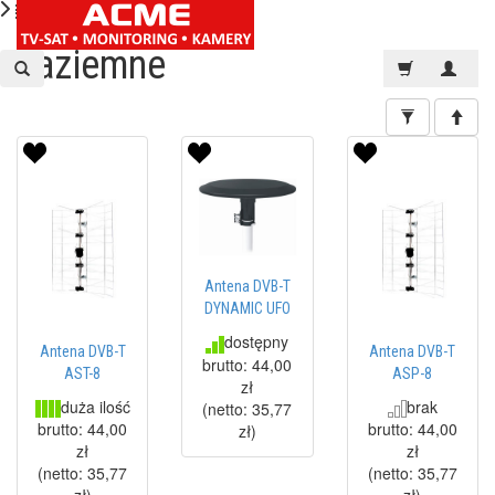
naziemne
Antena DVB-T
DYNAMIC UFO
dostępny
Antena DVB-T
Antena DVB-T
brutto:
44,00
AST-8
ASP-8
zł
duża ilość
brak
(netto:
35,77
brutto:
44,00
brutto:
44,00
zł
)
zł
zł
(netto:
35,77
(netto:
35,77