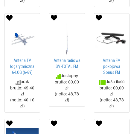
zł
)
zł
)
Antena TV
Antena radiowa
Antena FM
logarytmiczna
SV-TOTAL FM
pokojowa
6-LOG (6-69)
Sonus FM
dostępny
brak
duża ilość
brutto:
60,00
brutto:
49,40
zł
brutto:
60,00
zł
(netto:
48,78
zł
(netto:
40,16
zł
)
(netto:
48,78
zł
)
zł
)