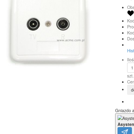
Obs
Kod
Pro
Kod
Dos
His
Iloś
szt.
Cen
d
Gniazdo 
Asysten