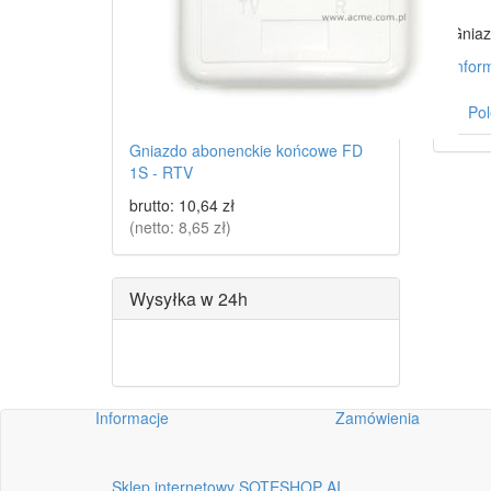
Gniaz
Infor
Pol
Gniazdo abonenckie końcowe FD
1S - RTV
brutto:
10,64 zł
(netto:
8,65 zł
)
Wysyłka w 24h
Informacje
Zamówienia
Sklep internetowy SOTESHOP AI