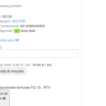
erwuj produkt:
:
02135
ducent:
VECTOR
 producenta:
4012386036593
tępność:
duża ilość
toria ceny
ć:
a netto:
8,65 zł
/ szt.
10,64 zł
/ szt.
odaj do koszyka
abonenckie końcowe FD 1S - RTV
t AI