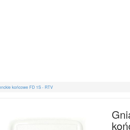
enckie końcowe FD 1S - RTV
Gni
koń