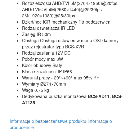
Rozdzielczości AHD/TVI 5M(2704×1950)@20fps
AHD/TVI/CVI 4M(2560×1440)@25/30fps
2M(1920×1080)@25/30fps
Dzień/noc ICR mechaniczny filtr podczerwieni
Rodzaj oświetlacza IR LED
Zasięg IR 50m
Obsługa Obsługa ustawień w menu OSD kamery
przez rejestrator typu BCS-XVR
Rodzaj zasilania 12V DC
Pobór mocy max 8W
Kolor obudowy Biały
Klasa szczelności IP IP66
Warunki pracy - 20°~+60° max 95% RH
Wymiary Ø274×78mm
Waga 0.75 kg
Dedykowana puszka montażowa
BCS-AD11, BCS-
AT135
Informacje o bezpieczeństwie produktu
Informacje o
producencie