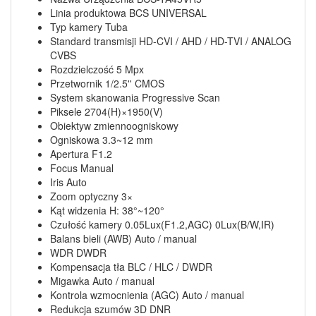
Linia produktowa BCS UNIVERSAL
Typ kamery Tuba
Standard transmisji HD-CVI / AHD / HD-TVI / ANALOG
CVBS
Rozdzielczość 5 Mpx
Przetwornik 1/2.5'' CMOS
System skanowania Progressive Scan
Piksele 2704(H)×1950(V)
Obiektyw zmiennoogniskowy
Ogniskowa 3.3~12 mm
Apertura F1.2
Focus Manual
Iris Auto
Zoom optyczny 3×
Kąt widzenia H: 38°~120°
Czułość kamery 0.05Lux(F1.2,AGC) 0Lux(B/W,IR)
Balans bieli (AWB) Auto / manual
WDR DWDR
Kompensacja tła BLC / HLC / DWDR
Migawka Auto / manual
Kontrola wzmocnienia (AGC) Auto / manual
Redukcja szumów 3D DNR