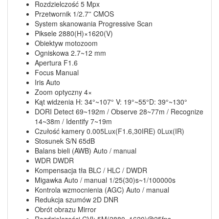
Rozdzielczość 5 Mpx
Przetwornik 1/2.7'' CMOS
System skanowania Progressive Scan
Piksele 2880(H)×1620(V)
Obiektyw motozoom
Ogniskowa 2.7~12 mm
Apertura F1.6
Focus Manual
Iris Auto
Zoom optyczny 4×
Kąt widzenia H: 34°~107° V: 19°~55°D: 39°~130°
DORI Detect 69~192m / Observe 28~77m / Recognize
14~38m / Identify 7~19m
Czułość kamery 0.005Lux(F1.6,30IRE) 0Lux(IR)
Stosunek S/N 65dB
Balans bieli (AWB) Auto / manual
WDR DWDR
Kompensacja tła BLC / HLC / DWDR
Migawka Auto / manual 1/25(30)s~1/100000s
Kontrola wzmocnienia (AGC) Auto / manual
Redukcja szumów 2D DNR
Obrót obrazu Mirror