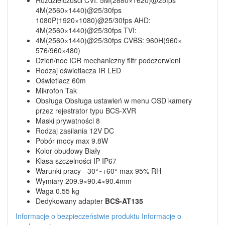
Rozdzielczości CVI: 5M(2880×1620)@25fps
4M(2560×1440)@25/30fps
1080P(1920×1080)@25/30fps AHD:
4M(2560×1440)@25/30fps TVI:
4M(2560×1440)@25/30fps CVBS: 960H(960×
576/960×480)
Dzień/noc ICR mechaniczny filtr podczerwieni
Rodzaj oświetlacza IR LED
Oświetlacz 60m
Mikrofon Tak
Obsługa Obsługa ustawień w menu OSD kamery
przez rejestrator typu BCS-XVR
Maski prywatności 8
Rodzaj zasilania 12V DC
Pobór mocy max 9.8W
Kolor obudowy Biały
Klasa szczelności IP IP67
Warunki pracy - 30°~+60° max 95% RH
Wymiary 209.9×90.4×90.4mm
Waga 0.55 kg
Dedykowany adapter
BCS-AT135
Informacje o bezpieczeństwie produktu
Informacje o