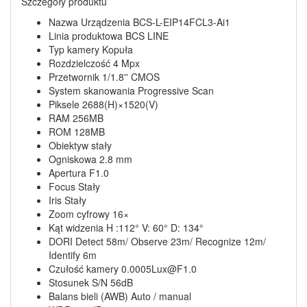
Szczegóły produktu
Nazwa Urządzenia BCS-L-EIP14FCL3-Ai1
Linia produktowa BCS LINE
Typ kamery Kopuła
Rozdzielczość 4 Mpx
Przetwornik 1/1.8'' CMOS
System skanowania Progressive Scan
Piksele 2688(H)×1520(V)
RAM 256MB
ROM 128MB
Obiektyw stały
Ogniskowa 2.8 mm
Apertura F1.0
Focus Stały
Iris Stały
Zoom cyfrowy 16×
Kąt widzenia H :112° V: 60° D: 134°
DORI Detect 58m/ Observe 23m/ Recognize 12m/
Identify 6m
Czułość kamery 0.0005Lux@F1.0
Stosunek S/N 56dB
Balans bieli (AWB) Auto / manual