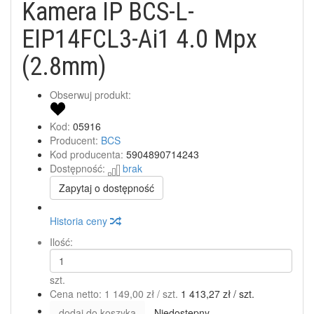
Kamera IP BCS-L-
EIP14FCL3-Ai1 4.0 Mpx
(2.8mm)
Obserwuj produkt:
Kod:
05916
Producent:
BCS
Kod producenta:
5904890714243
Dostępność:
brak
Zapytaj o dostępność
Historia ceny
Ilość:
szt.
Cena netto:
1 149,00 zł
/ szt.
1 413,27 zł
/ szt.
dodaj do koszyka
Niedostępny