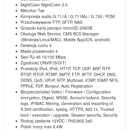
NightColor NightColor 2.0
Mikrofon Tak
Kompresja audio G.711A / G.711Mu / G.726 / PCM
Przechowywanie FTP, SFTP, NAS
Gniazdo karty pamięci microSD 256GB
Obsługa Web Service, CMS BCS Manager
(Windows/Linux/MAC), Mobile App(iOS, android)
Detekcja ruchu 4
Maski prywatności 4
Sieć RJ-45 10/100 Mbps
Zgodność ONVIF(S/G/T)
Protokoły IPv4, IPv6, HTTP, TCP, UDP, ARP, RTP,
RTSP, RTCP, RTMP, SMTP, FTP, SFTP, DHCP, DNS,
DDNS, QoS, UPnP, NTP, Multicast, ICMP, IGMP, NFS,
PPPoE, P2P, Bonjour, Auto Registration
Bezpieczeństwo Video / Firmware / Configuration
encryption, Digest, WSSE, Account lockout, Security
logs, IP/MAC filtering, Generation and importing of
X.509 certification, syslog, HTTPS, 802.1x, Trusted
boot / execution / upgrade, Session security, Security
Rodzaj zasilania 12VDC / PoE(802.3af)
Pobór mocy max 6.4W