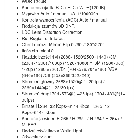
WDR 120dB
Kompensacja tła BLC / HLC / WDR(120dB)
Migawka Auto / manual 1/3~1/100000s
Kontrola wzmocnienia (AGC) Auto / manual
Redukcja szumów 3D DNR
LDC Lens Distortion Correction
RoI Region of Interest
Obrót obrazu Mirror, Flip 0°/90°/180°/270°
Ilość strumieni 2
Rozdzielczości 4M (2688×1520/2560×1440) /3M
(2304×1296) /1080p (1920×1080) /1.3M (1280×960)
/720p (1280 ×720) /D1 (704×576/704×480) /VGA
(640×480) /CIF(352×288/352×240)
Strumień główny 2688×1520@(1–20 fps) /
2560×1440@(1–25/30 fps)
Strumień drugi 704×576@(1–25 fps) / 704×480@(1–
30fps)
Bitrate H.264: 32 Kbps~6144 Kbps H.265: 12
Kbps~6144 Kbps
Kompresja wideo H.265 / H.265+ / H.264 / H.264+ /
MJPEG
Rodzaj oświetlacza White Light
Oświetlacz 30m