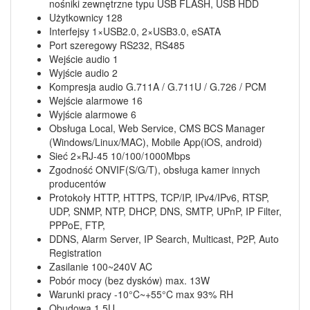
nośniki zewnętrzne typu USB FLASH, USB HDD
Użytkownicy 128
Interfejsy 1×USB2.0, 2×USB3.0, eSATA
Port szeregowy RS232, RS485
Wejście audio 1
Wyjście audio 2
Kompresja audio G.711A / G.711U / G.726 / PCM
Wejście alarmowe 16
Wyjście alarmowe 6
Obsługa Local, Web Service, CMS BCS Manager
(Windows/Linux/MAC), Mobile App(iOS, android)
Sieć 2×RJ-45 10/100/1000Mbps
Zgodność ONVIF(S/G/T), obsługa kamer innych
producentów
Protokoły HTTP, HTTPS, TCP/IP, IPv4/IPv6, RTSP,
UDP, SNMP, NTP, DHCP, DNS, SMTP, UPnP, IP Filter,
PPPoE, FTP,
DDNS, Alarm Server, IP Search, Multicast, P2P, Auto
Registration
Zasilanie 100~240V AC
Pobór mocy (bez dysków) max. 13W
Warunki pracy -10°C~+55°C max 93% RH
Obudowa 1.5U