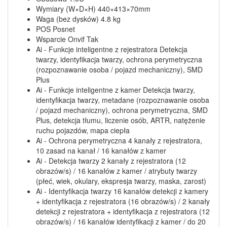
Wymiary (W×D×H) 440×413×70mm
Waga (bez dysków) 4.8 kg
POS Posnet
Wsparcie Onvif Tak
Ai - Funkcje inteligentne z rejestratora Detekcja
twarzy, identyfikacja twarzy, ochrona perymetryczna
(rozpoznawanie osoba / pojazd mechaniczny), SMD
Plus
Ai - Funkcje inteligentne z kamer Detekcja twarzy,
identyfikacja twarzy, metadane (rozpoznawanie osoba
/ pojazd mechaniczny), ochrona perymetryczna, SMD
Plus, detekcja tłumu, liczenie osób, ARTR, natężenie
ruchu pojazdów, mapa ciepła
Ai - Ochrona perymetryczna 4 kanały z rejestratora,
10 zasad na kanał / 16 kanałów z kamer
Ai - Detekcja twarzy 2 kanały z rejestratora (12
obrazów/s) / 16 kanałów z kamer / atrybuty twarzy
(płeć, wiek, okulary, ekspresja twarzy, maska, zarost)
Ai - Identyfikacja twarzy 16 kanałów detekcji z kamery
+ identyfikacja z rejestratora (16 obrazów/s) / 2 kanały
detekcji z rejestratora + identyfikacja z rejestratora (12
obrazów/s) / 16 kanałów identyfikacji z kamer / do 20