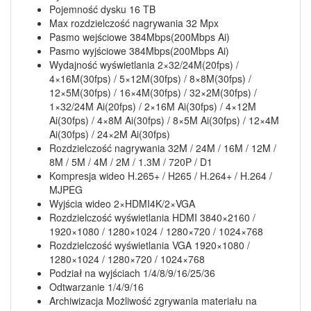
Pojemność dysku 16 TB
Max rozdzielczość nagrywania 32 Mpx
Pasmo wejściowe 384Mbps(200Mbps Ai)
Pasmo wyjściowe 384Mbps(200Mbps Ai)
Wydajność wyświetlania 2×32/24M(20fps) /
4×16M(30fps) / 5×12M(30fps) / 8×8M(30fps) /
12×5M(30fps) / 16×4M(30fps) / 32×2M(30fps) /
1×32/24M Ai(20fps) / 2×16M Ai(30fps) / 4×12M
Ai(30fps) / 4×8M Ai(30fps) / 8×5M Ai(30fps) / 12×4M
Ai(30fps) / 24×2M Ai(30fps)
Rozdzielczość nagrywania 32M / 24M / 16M / 12M /
8M / 5M / 4M / 2M / 1.3M / 720P / D1
Kompresja wideo H.265+ / H265 / H.264+ / H.264 /
MJPEG
Wyjścia wideo 2×HDMI4K/2×VGA
Rozdzielczość wyświetlania HDMI 3840×2160 /
1920×1080 / 1280×1024 / 1280×720 / 1024×768
Rozdzielczość wyświetlania VGA 1920×1080 /
1280×1024 / 1280×720 / 1024×768
Podział na wyjściach 1/4/8/9/16/25/36
Odtwarzanie 1/4/9/16
Archiwizacja Możliwość zgrywania materiału na